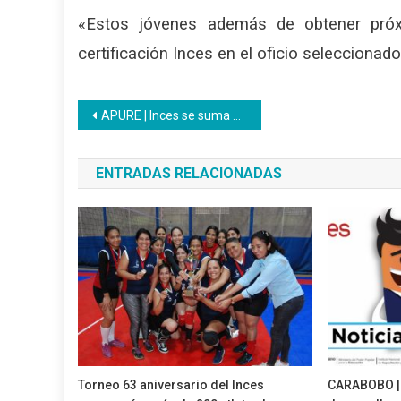
«Estos jóvenes además de obtener próxi
certificación Inces en el oficio seleccionado
Navegación
APURE | Inces se suma a la jornada Amor en Acción en la Comunidad La Guamita II A
de
ENTRADAS RELACIONADAS
entradas
Torneo 63 aniversario del Inces
CARABOBO | 