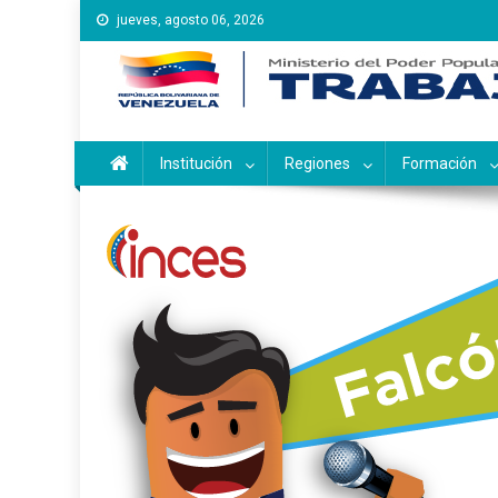
Saltar
jueves, agosto 06, 2026
al
contenido
Instituto Nacional de Ca
Inces
Institución
Regiones
Formación