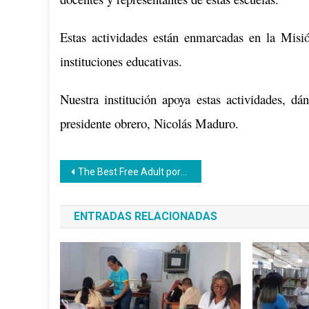
Estas
actividades están
enmarcadas
en la Misi
instituciones educativas.
Nuestra institución apoya estas actividades, 
presidente obrero, Nicolás Maduro.
Navegación
The Best Free Adult porn Games
de
ENTRADAS RELACIONADAS
entradas