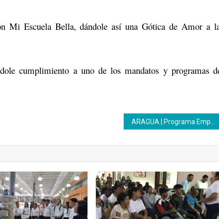
ón Mi Escuela Bella, dándole así una Gótica de Amor a l
dándole cumplimiento a uno de los mandatos y programas d
ARAGUA | Programa Emprender Juntos realizó visita al Inces