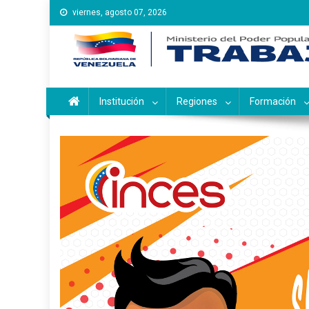
Saltar
viernes, agosto 07, 2026
al
contenido
Instituto Nacional de Ca
Inces
Institución
Regiones
Formación