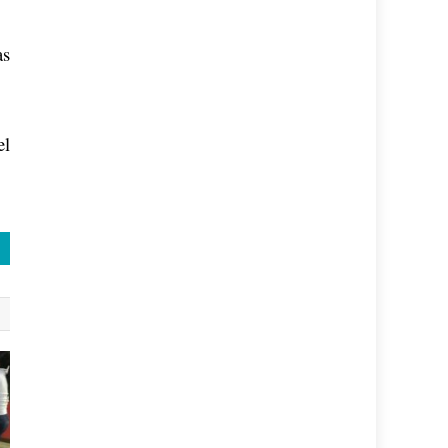
as
el