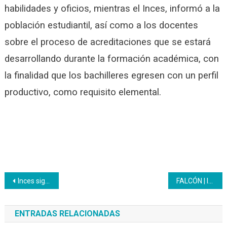
habilidades y oficios, mientras el Inces, informó a la
población estudiantil, así como a los docentes
sobre el proceso de acreditaciones que se estará
desarrollando durante la formación académica, con
la finalidad que los bachilleres egresen con un perfil
productivo, como requisito elemental.
Navegación
Inces sigue fortaleciendo la formación técnica profesional en las unidades educativas
FALCÓN | Inces fortalece los consejos campesinos junto al Inti
de
ENTRADAS RELACIONADAS
entradas