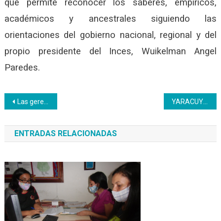
que permite reconocer los saberes, empíricos,
académicos y ancestrales siguiendo las
orientaciones del gobierno nacional, regional y del
propio presidente del Inces, Wuikelman Angel
Paredes.
Navegación
Las gerencias de Formación Profesional y Tributos unen esfuerzos para el cumplimiento de las entidades de trabajo con el PNA
YARACUY – Especial | Bachilleres reciben formación y capacitación a través del Inces
de
ENTRADAS RELACIONADAS
entradas