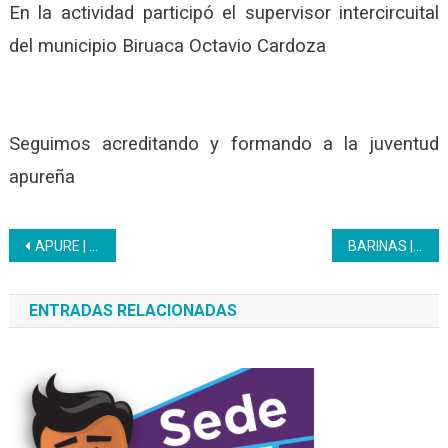
En la actividad participó el supervisor intercircuital
del municipio Biruaca Octavio Cardoza
Seguimos acreditando y formando a la juventud
apureña
Navegación
APURE | El liceo bolivariano San Fernando fue beneficiado con la recuperación de 155 sillas
BARINAS | Inces fortalece internacionalización institucional con formación en línea dirigida a los hermanos de Belice
de
ENTRADAS RELACIONADAS
entradas