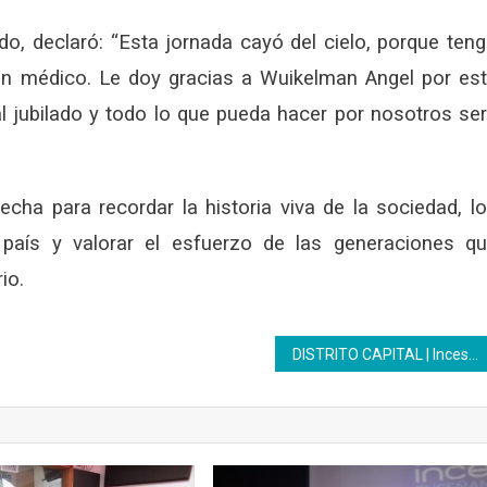
do, declaró: “Esta jornada cayó del cielo, porque ten
n médico. Le doy gracias a Wuikelman Angel por es
l jubilado y todo lo que pueda hacer por nosotros se
cha para recordar la historia viva de la sociedad, l
aís y valorar el esfuerzo de las generaciones q
io.
DISTRITO CAPITAL | Inces realizó acto de acreditación y certificación de saberes a entes adscritos a la alcaldía de Caracas