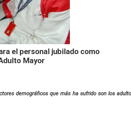
ara el personal jubilado como
 Adulto Mayor
sectores demográficos que más
ha
sufri
do
son
los adult