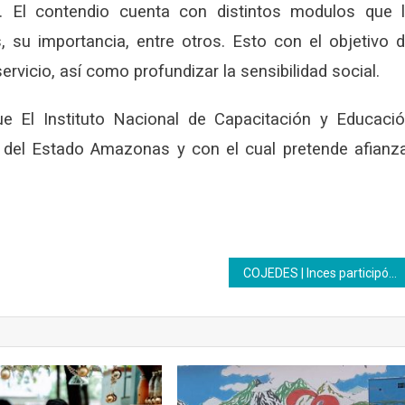
. El contendio cuenta con distintos modulos que 
, su importancia, entre otros. Esto con el objetivo 
rvicio, así como profundizar la sensibilidad social.
e El Instituto Nacional de Capacitación y Educaci
ía del Estado Amazonas y con el cual pretende afianz
COJEDES | Inces participó en el 1er simposio regional del motor turismo