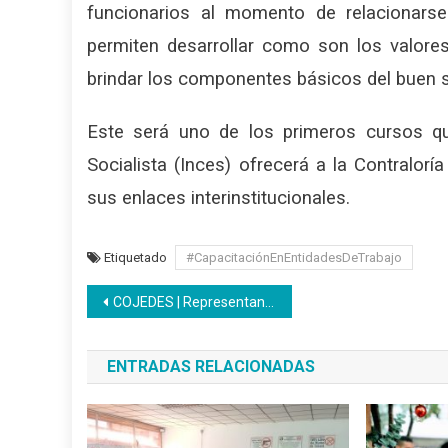
funcionarios al momento de relacionarse
permiten desarrollar como son los valores
brindar los componentes básicos del buen se
Este será uno de los primeros cursos qu
Socialista (Inces) ofrecerá a la Contralor
sus enlaces interinstitucionales.
Etiquetado
#CapacitaciónEnEntidadesDeTrabajo
Navegación
COJEDES | Representantes de Inpsasel se reúnen con el patrono y con la clase trabajadora inceista
de
ENTRADAS RELACIONADAS
entradas