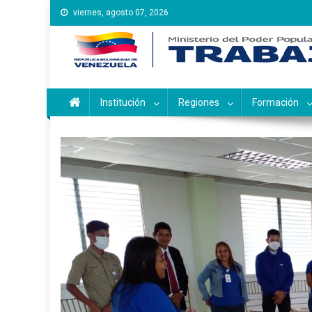
Saltar
viernes, agosto 07, 2026
al
contenido
Instituto Nacional de Ca
Inces
Institución
Regiones
Formación