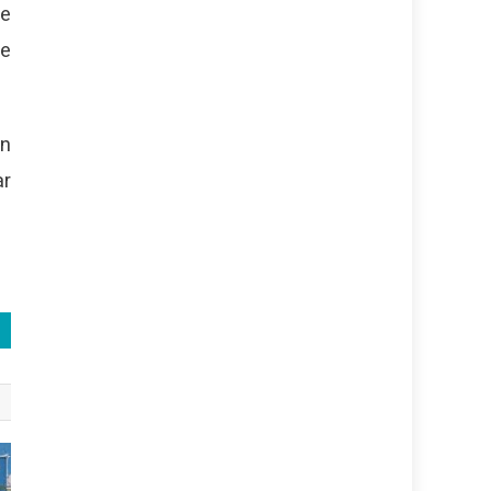
le
de
ón
ar