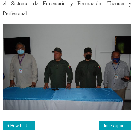
el Sistema de Educación y Formación, Técnica y
Profesional.
Navegación
How to Use CBD Efficiently
Inces aporta herramientas importantes para mejorar el desarrollo de las funciones de sus trabajadores