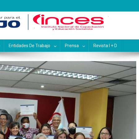
pacitación y Educación Socialis
Entidades De Trabajo
Prensa
Revista I + D