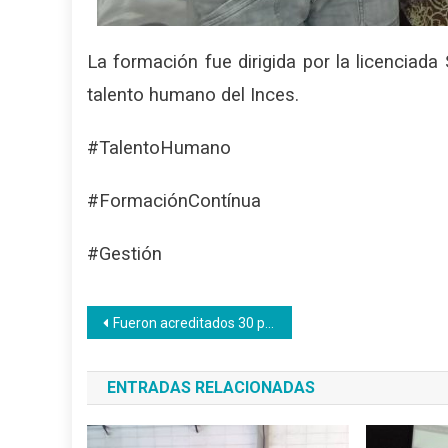
La formación fue dirigida por la licenciada
talento humano del Inces.
#TalentoHumano
#FormaciónContínua
#Gestión
Navegación
Fueron acreditados 30 participantes en el Centro de Producción Textil Batalla de Carabobo
de
ENTRADAS RELACIONADAS
entradas