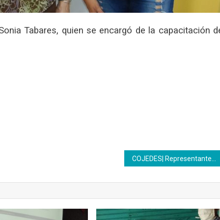
 Sonia Tabares, quien se encargó de la capacitación d
COJEDES| Representantes de Inpsasel se reúnen con el patrono y clase trabajadora inceista