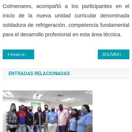
Colmenares, acompañó a los participantes en el
inicio de la nueva unidad curricular denominada
soldadura de refrigeración, competencia fundamental
para el desarrollo profesional en esta área técnica.
Navegación
Inces realizó taller sobre Cómo Diseñar Espacios de Trabajo
BOLÍVAR | Inces y CICPC imparten jornadas de capacitación sobre sexting y delitos informáticos
de
ENTRADAS RELACIONADAS
entradas