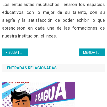
Los entusiastas muchachos llenaron los espacios
educativos con lo mejor de su talento, con su
alegría y la satisfacción de poder exhibir lo que
aprendieron en cada una de las formaciones de
nuestra institución, el Inces.
Navegación
ZULIA | Avanza el abordaje de las Bricomiles con el aporte del Inces
MÉRIDA | Bachilleres productivos del Inces culminan formación en Repostería
de
ENTRADAS RELACIONADAS
entradas