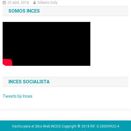
25 abril, 2018
Gilberto Daly
SOMOS INCES
INCES SOCIALISTA
Tweets by Inces
Hecho para el Sitio Web INCES Copyright © 2018 Rif: G-20009922-4