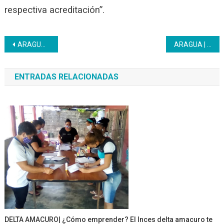
respectiva acreditación”.
Navegación
ARAGUA | El Inces realizó jornada de vacunación para sus trabajadores
ARAGUA | Servicio Médico recibió dotación de insumos médicos
de
ENTRADAS RELACIONADAS
entradas
DELTA AMACURO| ¿Cómo emprender? El Inces delta amacuro te