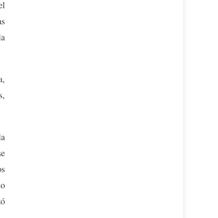
el
as
la
a,
s,
la
se
os
no
zó