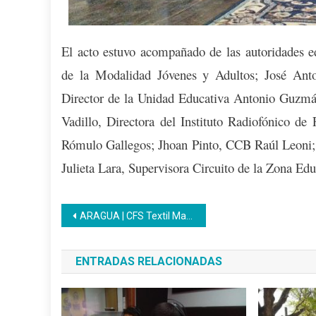
El acto estuvo acompañado de las autoridades e
de la Modalidad Jóvenes y Adultos; José Anto
Director de la Unidad Educativa Antonio Guzmá
Vadillo, Directora del Instituto Radiofónico d
Rómulo Gallegos; Jhoan Pinto, CCB Raúl Leoni;
Julieta Lara, Supervisora Circuito de la Zona Ed
Navegación
ARAGUA | CFS Textil Maracay aporta un total de 50 participantes en socialización al cierre de Julio
de
ENTRADAS RELACIONADAS
entradas