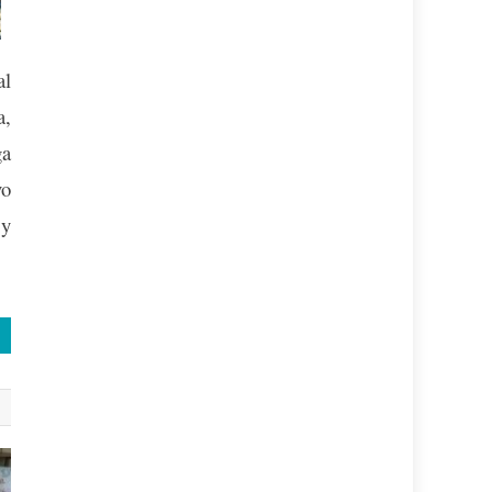
al
a,
ga
vo
 y