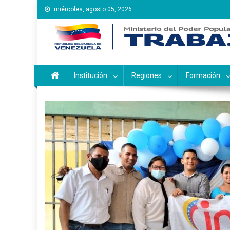
Saltar
miércoles, agosto 05, 2026
al
contenido
Instituto Nacional de Ca
Inces
Institución
Regiones
Formación