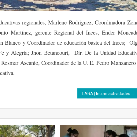
ducativas regionales, Marlene Rodríguez, Coordinadora Zon
nio Martínez, gerente Regional del Inces, Ender Moncad
n Blanco y Coordinador de educación básica del Inces; Ol
e Fe y Alegría; Jhon Betancourt, Dir. De la Unidad Educati
 Rosmar Ascanio, Coordinador de la U. E. Pedro Manzanero
ucativa.
LARA | Incian actividades enmarcadas en el aniversario 63 del Inces