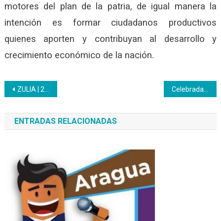
motores del plan de la patria, de igual manera la
intención es formar ciudadanos productivos
quienes aporten y contribuyan al desarrollo y
crecimiento económico de la nación.
Navegación
ZULIA | 22 jóvenes iniciaron su capacitación técnica profesional en Seguridad Industrial
Celebrada la semifinal de “Tú Voz Inces”
de
ENTRADAS RELACIONADAS
entradas