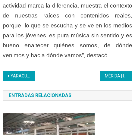
actividad marca la diferencia, muestra el contexto
de nuestras raíces con contenidos reales,
porque lo que se escucha y se ve en los medios
para los jóvenes, es pura música sin sentido y es
bueno enaltecer quiénes somos, de dónde
venimos y hacia dónde vamos”, destacó.
Navegación
YARACUY | Inces avanza en creación del PFAP en Derechos Humanos y el Debido Proceso
MÉRIDA | Inces culmina formación de Conservación de Alimentos
de
ENTRADAS RELACIONADAS
entradas