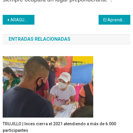
Navegación
ARAGUA | Inces en Jornada de trabajo indetenible acompañando al pueblo
El Aprendiz Nro 16
de
ENTRADAS RELACIONADAS
entradas
TRUJILLO | Inces cierra el 2021 atendiendo a más de 6.000
participantes