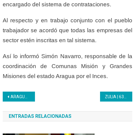
encargado del sistema de contrataciones.
Al respecto y en trabajo conjunto con el pueblo
trabajador se acordó que todas las empresas del
sector estén inscritas en tal sistema.
Así lo informó Simón Navarro, responsable de la
coordinación de Comunas Misión y Grandes
Misiones del estado Aragua por el Inces.
Navegación
ARAGUA | Equipo de trabajo acompañó marcha trabajadora
ZULIA | 638 trabajadores entre activos y jubilados del Inces Zulia se benefician con dotación al servicio médico
de
ENTRADAS RELACIONADAS
entradas