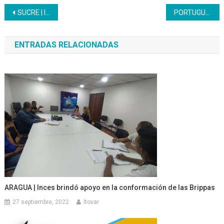
Navegación
SUCRE | Inces celebró acto de graduación de sus bachilleres con perfil productivo
PORTUGUESA | Inces desarrolló la Expo Productiva en su 63 Aniversario
de
ENTRADAS RELACIONADAS
entradas
ARAGUA | Inces brindó apoyo en la conformación de las Brippas
27 septiembre, 2022
ltovar