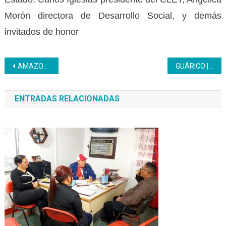
Morón directora de Desarrollo Social, y demás
invitados de honor
Navegación
AMAZONAS | Inces reactiva Servicio Médico para su trabajadores
GUÁRICO | El Inces continúa celebrando su 63 Aniversario con Expo-productiva Inces 2022
de
ENTRADAS RELACIONADAS
entradas