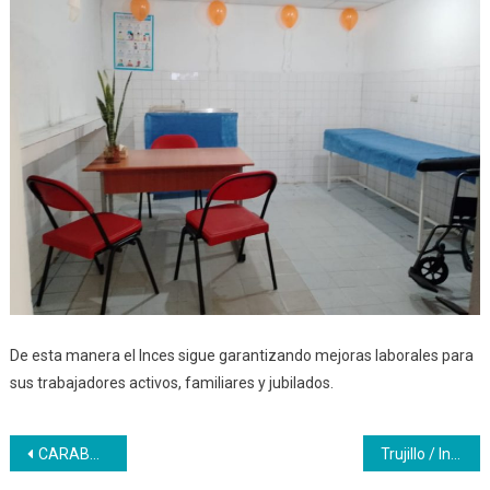
De esta manera el Inces sigue garantizando mejoras laborales para
sus trabajadores activos, familiares y jubilados.
Navegación
CARABOBO | Inces Militar entregó reconocimientos a personal civil y castrense
Trujillo / Inces Trabajadores recibieron botones por años de servicio