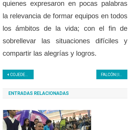
quienes expresaron en pocas palabras
la relevancia de formar equipos en todos
los ámbitos de la vida; con el fin de
sobrellevar las situaciones difíciles y
compartir las alegrías y logros.
Navegación
COJEDES | Aprendices respaldan iniciativa de proyecto mesas – sillas
FALCÓN | Inces desarrolla aportes sociales en escuelas y liceos
de
ENTRADAS RELACIONADAS
entradas