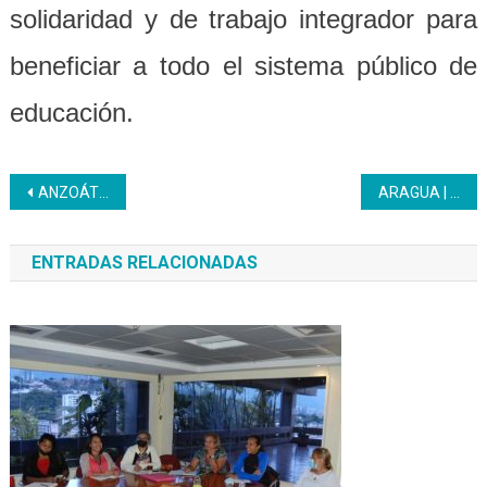
solidaridad y de trabajo integrador para
beneficiar a todo el sistema público de
educación.
Navegación
ANZOÁTEGUI | LLeva alegría a las unidades educativas con más de 580 mobiliarios recuperados
ARAGUA | Trabajadores participaron en el taller Construcción Colectiva de la Sensibilización
de
ENTRADAS RELACIONADAS
entradas