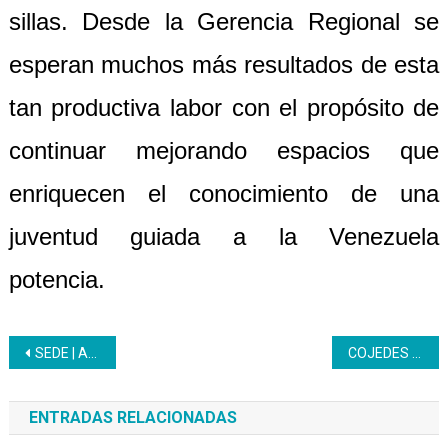
sillas. Desde la Gerencia Regional se
esperan muchos más resultados de esta
tan productiva labor con el propósito de
continuar mejorando espacios que
enriquecen el conocimiento de una
juventud guiada a la Venezuela
potencia.
Navegación
SEDE | Aprendices Inces se preparan con miras a los juegos nacionales
COJEDES | Aprendices respaldan iniciativa de proyecto mesas – sillas
de
ENTRADAS RELACIONADAS
entradas