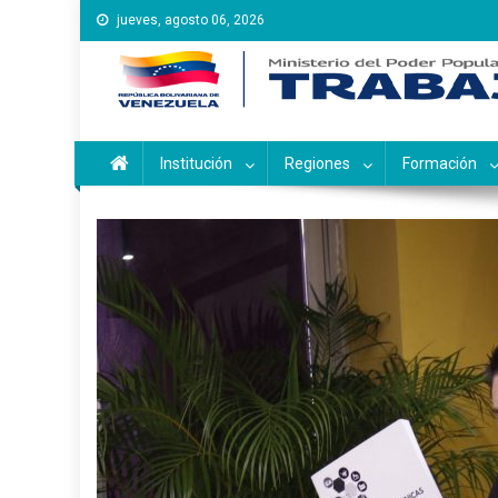
Saltar
jueves, agosto 06, 2026
al
contenido
Instituto Nacional de Ca
Inces
Institución
Regiones
Formación