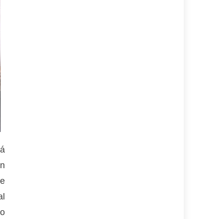
tá
ón
be
al
lo