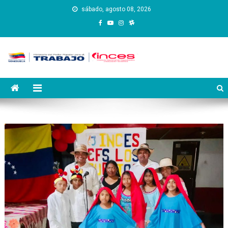
Saltar
sábado, agosto 08, 2026
al
contenido
Instituto Nacional de
Inces
Capacitación y Educación
Socialista