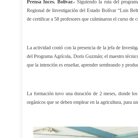
Prensa Inces. Bolívar.-
Siguiendo la ruta del
p
rogra
Regional de Investigación del Estado Bolívar “Luis Be
l
de certificar a 58 profesores que culminaron el curso de 
La actividad contó con la
p
resencia de la jefa de Invest
del
P
rograma
A
grícola, Doris Guzmán; el maestro técnic
que la inten
c
ión es enseñar, aprender sembrando y produci
La formación
tuvo una duración de
2 meses, donde los 
orgánicos que se debe
n
emplear en la agricultura, para u