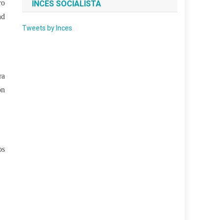
ro
INCES SOCIALISTA
ad
Tweets by Inces
ra
on
os