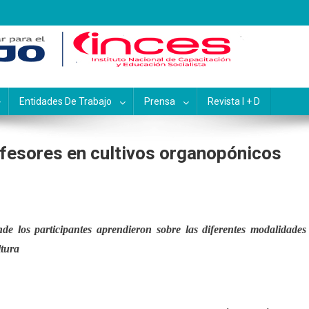
pacitación y Educación Socialis
Entidades De Trabajo
Prensa
Revista I + D
ofesores en cultivos organopónicos
 los participantes aprendieron sobre las diferentes modalidades
ltura