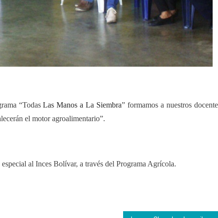
grama “Todas
Las Manos a La Siembra
” formamos a nuestros docente
ecerán el motor agroalimentario”.
 especial al
I
nces
Bolívar,
a través del
P
rograma
A
grícola.