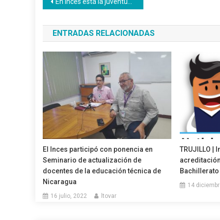
Navegación
En Inces está la juventud valiente de la Patria
de
ENTRADAS RELACIONADAS
entradas
El Inces participó con ponencia en
TRUJILLO | I
Seminario de actualización de
acreditació
docentes de la educación técnica de
Bachillerato
Nicaragua
14 diciembr
16 julio, 2022
ltovar