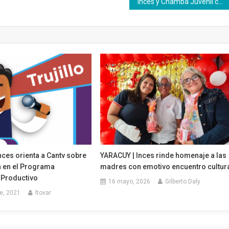
Inces y Chamba Juvenil continúan incorporando jóvenes al trabajo productivo
nces orienta a Cantv sobre
YARACUY | Inces rinde homenaje a las
n en el Programa
madres con emotivo encuentro cultur
 Productivo
16 mayo, 2026
Gilberto Daly
e, 2021
ltovar