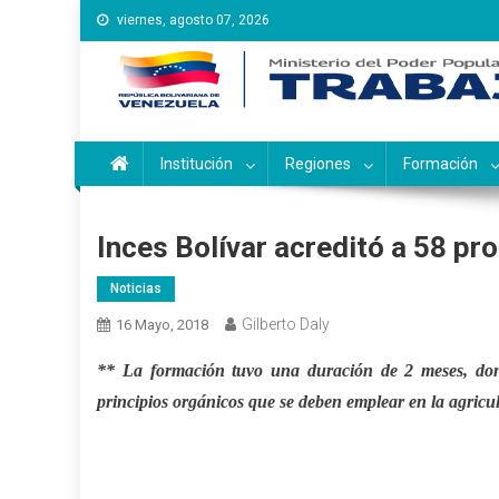
Saltar
viernes, agosto 07, 2026
al
contenido
Instituto Nacional de Ca
Inces
Institución
Regiones
Formación
Inces Bolívar acreditó a 58 pr
Noticias
Gilberto Daly
16 Mayo, 2018
** La formación tuvo una duración de 2 meses, donde
principios orgánicos que se deben emplear en la agricu