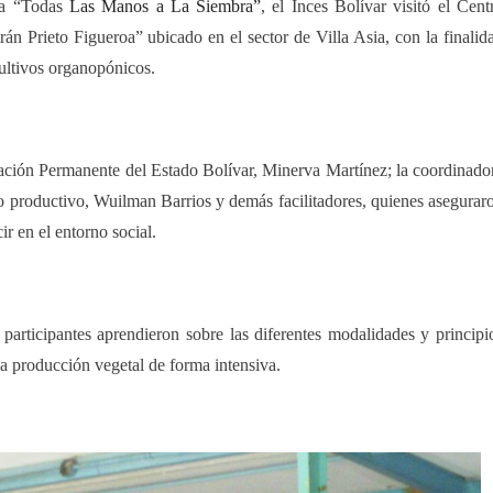
ma “Todas
Las
Manos a La Siembra
”
, el Inces Bolívar visitó
e
l Cent
trán Prieto Figueroa” ubicad
o
en el sector de Villa Asia, con la finalid
cultivos organopónicos.
igación Permanente del Estado Bolívar, Minerva Martínez; la
c
oordinado
o productivo, Wuilman Barrios y demás facilitadores, quienes asegurar
r en el entorno social.
participantes aprendieron sobre las diferentes modalidades y principi
na producción vegetal de forma intensiva.