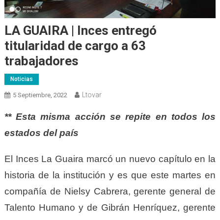
LA GUAIRA | Inces entregó
titularidad de cargo a 63
trabajadores
Noticias
Ltovar
5 Septiembre, 2022
** E
sta misma acción se repite en todos los
estados del país
El Inces La Guaira marcó un nuevo cap
í
tulo en la
historia de la institución y es que este martes en
compañía de Nielsy Cabrera,
g
erente
g
eneral de
Talento Humano
y de
Gibr
á
n Henríquez,
g
erente