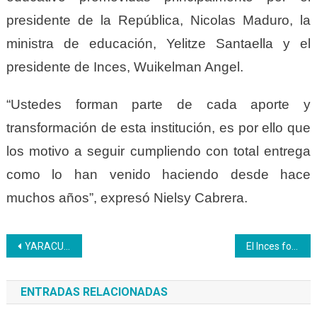
presidente de la República, Nicolas Maduro, la
ministra de educación, Yelitze Santaella y el
presidente de Inces, Wuikelman Angel.
“
Ustedes forman parte de cada aporte y
transformación de esta institución, es por ello que
los motivo a seguir cumpliendo con total entrega
como lo han venido haciendo desde hace
muchos años”, expresó Nielsy Cabrera
.
Navegación
YARACUY | Inces realizó jornada de certificación en internado judicial
El Inces forma y produce con optima calidad
de
ENTRADAS RELACIONADAS
entradas