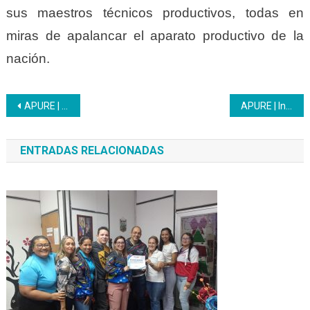
sus maestros técnicos productivos, todas en
miras de apalancar el aparato productivo de la
nación.
Navegación
APURE | El Inces cumple con el ámbito entidades de trabajo
APURE | Inces se despliega en las Bases de Misiones
de
ENTRADAS RELACIONADAS
entradas