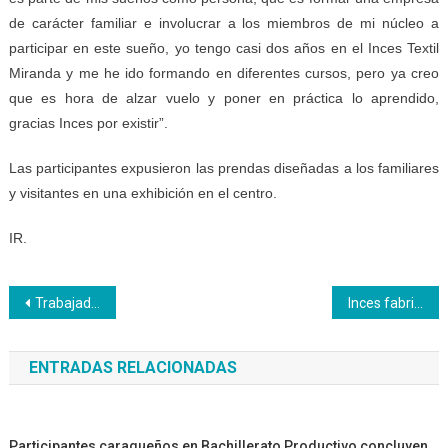
de carácter familiar e involucrar a los miembros de mi núcleo a
participar en este sueño, yo tengo casi dos años en el Inces Textil
Miranda y me he ido formando en diferentes cursos, pero ya creo
que es hora de alzar vuelo y poner en práctica lo aprendido,
gracias Inces por existir”.
Las participantes expusieron las prendas diseñadas a los familiares
y visitantes en una exhibición en el centro.
IR.
Navegación
Trabajadores del Inces Mérida disfrutaron de un compartir de fin de año
Inces fabrica urnas a las comunidades
de
ENTRADAS RELACIONADAS
entradas
Participantes caraqueños en Bachillerato Productivo concluyen