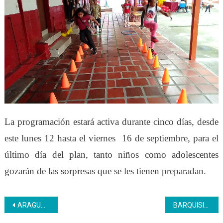
La programación estará activa durante cinco días, desde
este lunes 12 hasta el viernes 16 de septiembre, para el
último día del plan, tanto niños como adolescentes
gozarán de las sorpresas que se les tienen preparadan.
Navegación
ARAGUA | El CFS Polivalente Bermúdez avanzó en acompañamiento a emprendedores
BARQUISIMETO | Un total de 197 Bachilleres productivos graduó Inces Lara