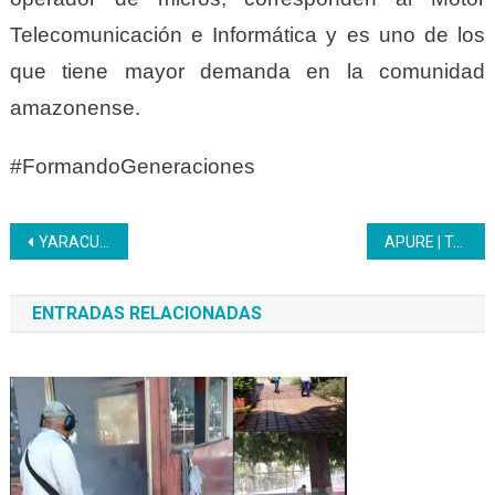
Telecomunicación e Informática y es uno de los
que tiene mayor demanda en la comunidad
amazonense.
#FormandoGeneraciones
Navegación
YARACUY | Participantes del PNA recibieron charla preventiva por parte del CICPC
APURE | Trabajadores del Inces fueron agasajados con un almuerzo criollo
de
ENTRADAS RELACIONADAS
entradas