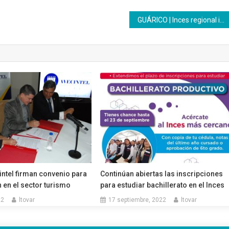
GUÁRICO | Inces regional inicia construcción de la propuesta formativa de la institución
intel firman convenio para
Continúan abiertas las inscripciones
 en el sector turismo
para estudiar bachillerato en el Inces
22
ltovar
17 septiembre, 2022
ltovar