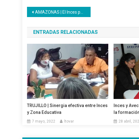
Navegación
AMAZONAS | El Inces participó en actividades del Día Internacional del Turismo
de
ENTRADAS RELACIONADAS
entradas
TRUJILLO | Sinergia efectiva entre Inces
Inces y Avec
y Zona Educativa
la formación
7 mayo, 2022
ltovar
28 abril, 20