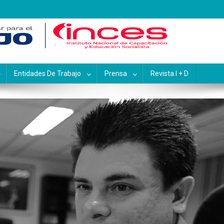
pacitación y Educación Socialis
Entidades De Trabajo
Prensa
Revista I + D