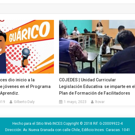
ces dio inicio a la
COJEDES | Unidad Curricular
e jóvenes en el Programa
Legislación Educativa se imparte en e
 Aprendiz.
Plan de Formación de Facilitadores
019
Gilberto Daly
1 mayo, 2023
ltovar
Hecho para el Sitio Web INCES Copyright © 2018 Rif: G-20009922-4
Dirección: Av. Nueva Granada con calle Chile, Edificio Inces. Caracas. 1041