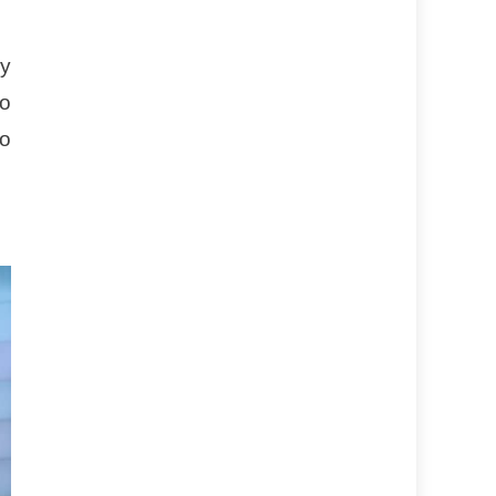
 y
vo
mo