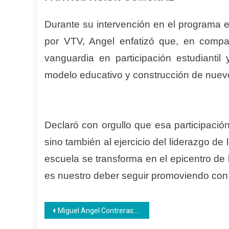
Durante su intervención en el programa e
por VTV, Angel enfatizó que, en compa
vanguardia en participación estudiantil
modelo educativo y construcción de nuevo
Declaró con orgullo que esa participació
sino también al ejercicio del liderazgo d
escuela se transforma en el epicentro de la
es nuestro deber seguir promoviendo con fu
Navegación
Miguel Angel Contreras: “Estamos en un momento de cambios del patrón energético”