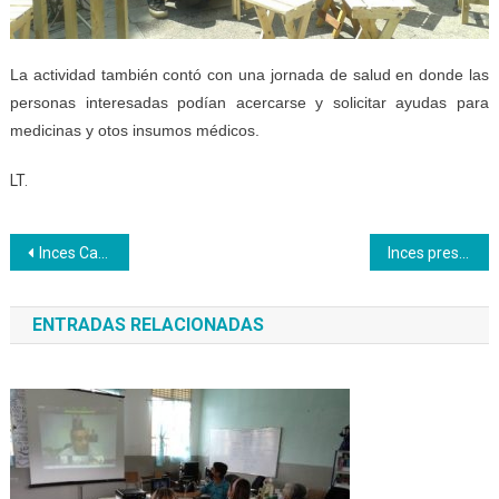
La actividad también contó con una jornada de salud en donde las
personas interesadas podían acercarse y solicitar ayudas para
medicinas y otos insumos médicos.
LT.
Navegación
Inces Caracas realiza cierre de cursos con feria productiva
Inces presentó prótesis de pie en la Fic-Tec 2018
de
ENTRADAS RELACIONADAS
entradas