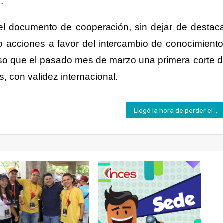
.
del documento de cooperación, si
n
dejar de destac
 acciones a favor del intercambio de conocimient
 caso que el pasado mes de marzo una primera corte 
s, con validez internacional.
Llegó la hora de perder el miedo a emprender