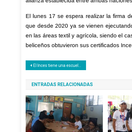
alianza establecida entre ambas naciones
El lunes 17 se espera realizar la firma 
que desde 2020 ya se vienen ejecutando
en las áreas textil y agrícola, siendo el
beliceños obtuvieron sus certificados Ince
Navegación
El Inces tiene una escuela de formación para emprendedores
de
ENTRADAS RELACIONADAS
entradas