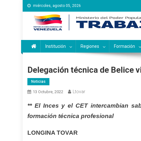
Saltar
miércoles, agosto 05, 2026
al
contenido
Instituto Nacional de Ca
Inces
Institución
Regiones
Formación
Delegación técnica de Belice v
Noticias
Ltovar
13 Octubre, 2022
** El Inces y el CET intercambian sa
formación técnica profesional
LONGINA TOVAR