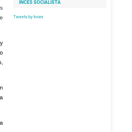
INCES SOCIALISTA
as
e
Tweets by Inces
 y
yo
o,
en
ía
la