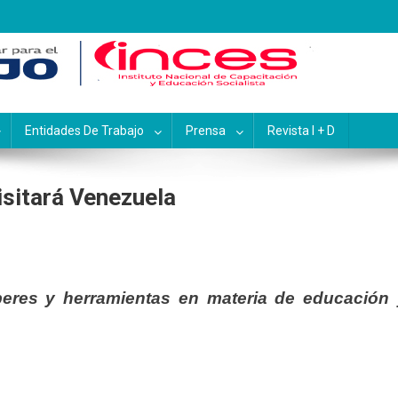
pacitación y Educación Socialis
Entidades De Trabajo
Prensa
Revista I + D
isitará Venezuela
beres y herramientas en materia de educación