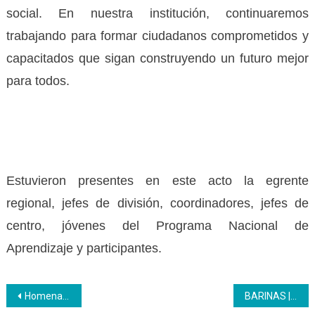
social. En nuestra institución, continuaremos
trabajando para formar ciudadanos comprometidos y
capacitados que sigan construyendo un futuro mejor
para todos.
Estuvieron presentes en este acto la egrente
regional, jefes de división, c
oordinadores, jefes de
centro, jóvenes del Programa Nacional de
Aprendizaje y participantes.
Navegación
Homenaje a Luis Beltrán Prieto Figueroa: el maestro de maestros
BARINAS | Inces rinde homenaje al maestro Luis Beltran Prieto Figueroa