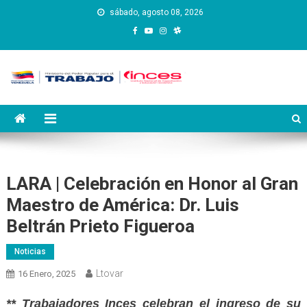
Saltar
sábado, agosto 08, 2026
al
contenido
Instituto Nacional de
Inces
Capacitación y Educación
Socialista
LARA | Celebración en Honor al Gran
Maestro de América: Dr. Luis
Beltrán Prieto Figueroa
Noticias
Ltovar
16 Enero, 2025
** Trabajadores Inces celebran el ingreso de su