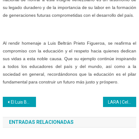
su legado duradero y de la importancia de su labor en la formación
de generaciones futuras comprometidas con el desarrollo del país.
Al rendir homenaje a Luis Beltrán Prieto Figueroa, se reafirma el
compromiso con la educación y el respeto hacia quienes dedican
sus vidas a esta noble causa. Que su ejemplo continúe inspirando
a todos los educadores del país y del mundo, así como a la
sociedad en general, recordándonos que la educación es el pilar
fundamental para construir un futuro más justo y próspero.
Navegación
El Luis Beltrán que se niega a morir
LARA | Celebración en Honor al Gran Maestro de América: Dr. Luis Beltrán Prieto Figueroa
de
ENTRADAS RELACIONADAS
entradas