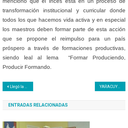
mencionó que el Inces está en un proceso de
transformación institucional y curricular donde
todos los que hacemos vida activa y en especial
los maestros deben formar parte de esta acción
que se propone el reimpulso para un país
próspero a través de formaciones productivas,
siendo leal al lema “Formar Produciendo,
Producir Formando.
Navegación
Llegó la hora de perder el miedo a emprender
YARACUY | Empleados de entidades de trabajo reciben formación a través del Inces
de
ENTRADAS RELACIONADAS
entradas