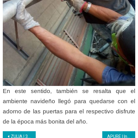
En este sentido, también se resalta que el
ambiente navideño llegó para quedarse con el
adorno de las puertas para el respectivo disfrute
de la época más bonita del año.
Navegación
ZULIA | 32 participantes egresan del Inces acreditados en ocupaciones del motor industrial
APURE | Inces forma en Preparación de Salsas a habitantes de la comunidad Francisco Montoya II en San Juan de Payara