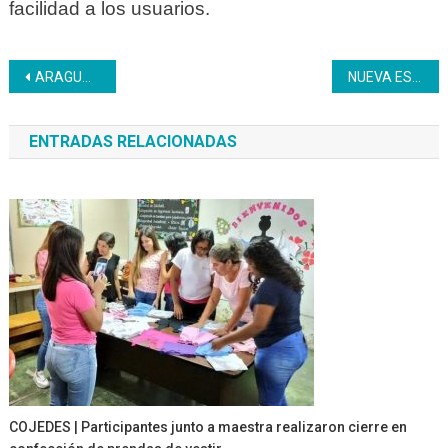
facilidad a los usuarios.
Navegación
ARAGUA | Cierre de mes con certificaciones exitosas desde Turismo
NUEVA ESPARTA | Servicio médico atiende a personal de los centros de formación
de
ENTRADAS RELACIONADAS
entradas
COJEDES | Participantes junto a maestra realizaron cierre en