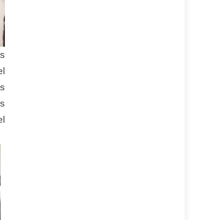
s
el
es
es
el