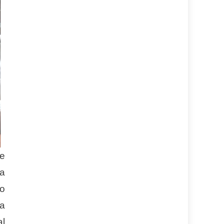
se
da
mo
ra
al