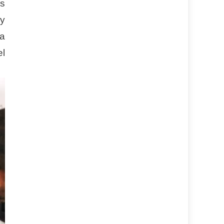
os
 y
la
el