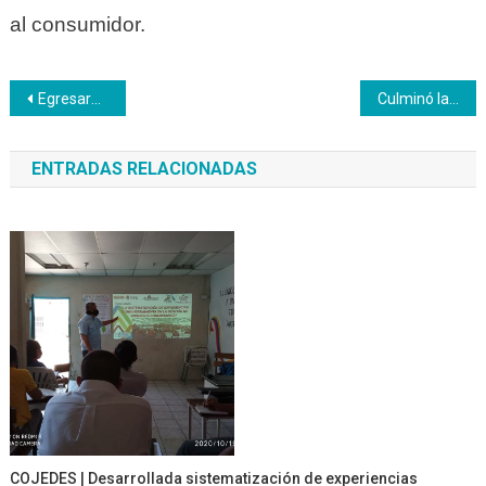
al consumidor.
Navegación
Egresaron 20 participantes de la formación técnica profesional Panificación Doméstica
Culminó la formación Elaboración de Pasapalos
de
ENTRADAS RELACIONADAS
entradas
COJEDES | Desarrollada sistematización de experiencias