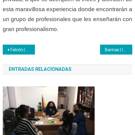
esta maravillosa experiencia donde encontrarán a
un grupo de profesionales que les enseñarán con
gran profesionalismo.
Navegación
Falcón | avanzan con el Bachillerato Técnico Profesional en el Liceo Nacional «Maestro Gallegos»
Barinas | Inces realizó Expo Feria de certificación de saberes dirigida a emprendedoras regionales
de
ENTRADAS RELACIONADAS
entradas