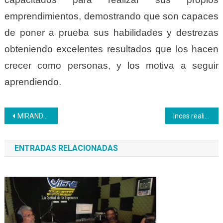
emprendimientos, demostrando que son capaces
de poner a prueba sus habilidades y destrezas
obteniendo excelentes resultados que los hacen
crecer como personas, y los motiva a seguir
aprendiendo.
Navegación
MIRANDA | Cerró la formación Bartender
Inces realiza Consejo de Gestión Regional
de
ENTRADAS RELACIONADAS
entradas