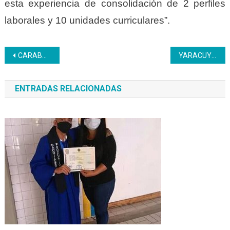
esta experiencia de consolidación de 2 perfiles
laborales y 10 unidades curriculares”.
Navegación
CARABOBO | Fama de América visitó el centro de formación Luis Beltrán Prieto
YARACUY | Inces recibe 177 láminas de madera de parte de BNBT
de
ENTRADAS RELACIONADAS
entradas