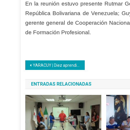
En la reunión estuvo presente Rutmar Gó
República Bolivariana de Venezuela; Guy
gerente general de Cooperación Naciona
de Formación Profesional.
Navegación
YARACUY | Diez aprendices recibieron certificado en procesamiento de grano de maíz
de
ENTRADAS RELACIONADAS
entradas