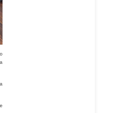
io
ra
 a
ue