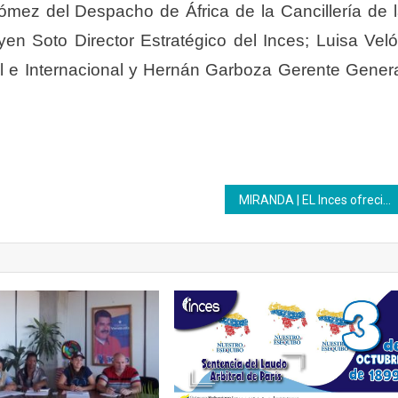
mez del Despacho de África de la Cancillería de 
en Soto Director Estratégico del Inces; Luisa Vel
l e Internacional y Hernán Garboza Gerente Gener
MIRANDA | EL Inces ofreció un taller de máscaras carnestolendas