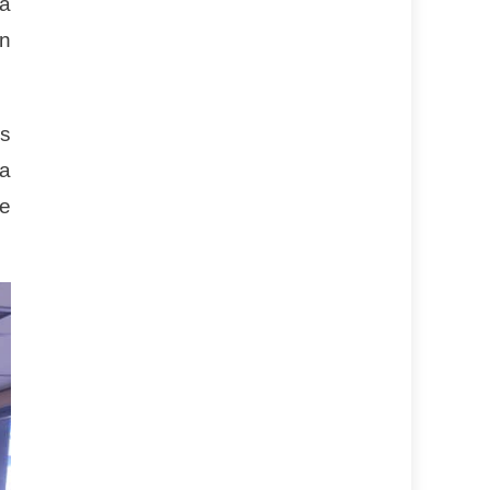
la
an
es
ta
de