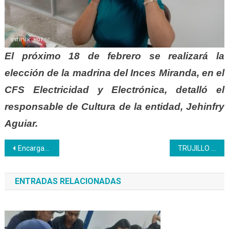
El próximo 18 de febrero se realizará la
elección de la madrina del Inces Miranda, en el
CFS Electricidad y Electrónica, detalló el
responsable de Cultura de la entidad, Jehinfry
Aguiar.
Navegación
Encargado de Negocios de Libia sostuvo reunión con el presidente del Inces
TRUJILLO | Plan trimestral del Inces cubrirá demanda sistema HACER
de
ENTRADAS RELACIONADAS
entradas