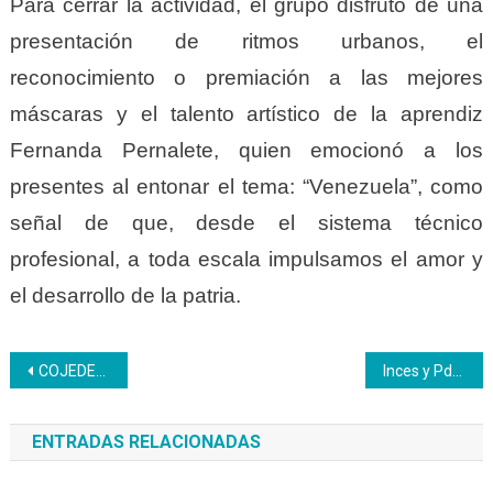
Para cerrar la actividad, el grupo disfrutó de una
presentación de ritmos urbanos, el
reconocimiento o premiación a las mejores
máscaras y el talento artístico de la aprendiz
Fernanda Pernalete, quien emocionó a los
presentes al entonar el tema: “Venezuela”, como
señal de que, desde el sistema técnico
profesional, a toda escala impulsamos el amor y
el desarrollo de la patria.
Navegación
COJEDES | Aprendices Inces disfrutan de actividades psicodinámica
Inces y Pdvsa renuevan convenio formativos para trabajadores de la petrolera
de
ENTRADAS RELACIONADAS
entradas