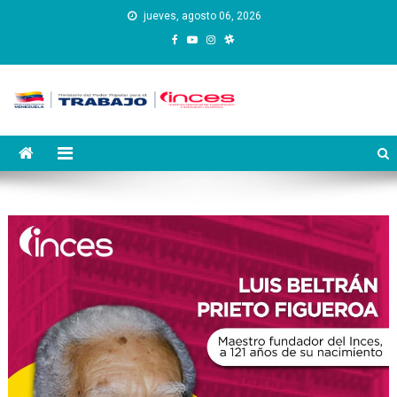
Saltar
jueves, agosto 06, 2026
al
contenido
Instituto Nacional de
Inces
Capacitación y Educación
Socialista